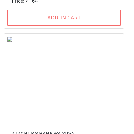
Price: ₹ 16/-
ADD IN CART
AJACHI AVAHANE WA YUVA