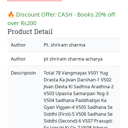
🔥 Discount Offer:
CASH - Books 20% off
over Rs200
Product Detail
Author
Pt. shriram sharma
Author
pt shriram sharma acharya
Descriptoin
Total 78 Vangmayas VS01 Yug
Drasta Ka Jivan Darshan-1 VS02
Jivan Devta Ki Sadhna Aradhna-2
VS03 Upasna Samarpan Yog-3
VS04 Sadhana Paddhatiyo Ka
Gyan Vigyan-4 VS05 Sadhana Se
Siddhi (First)-5 VS06 Sadhana Se
Siddhi (Second)-6 VS07 Prasupti
Se Jagrati Ki Or-7 VS08 Ishwar