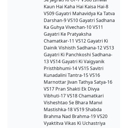
Kaun Hai Kaha Hai Kaisa Hai-8
VS09 Gayatri Mahavidya Ka Tatva
Darshan-9 VS10 Gayatri Sadhana
Ka Guhya Vivechan-10 VS11
Gayatri Ke Pratyaksha
Chamatkar-11 VS12 Gayatri Ki
Dainik Vishisth Sadhana-12 VS13
Gayatri Ki Panchkoshi Sadhana-
13 VS14 Gayatri Ki Vaigyanik
Pristhbhumi-14 VS15 Savitri
Kunadalini Tantra-15 VS16
Marnottar Jivan Tathya Satya-16
VS17 Pran Shakti Ek Divya
Vibhuti-17 VS18 Chamatkari
Visheshtao Se Bhara Manvi
Mastishka-18 VS19 Shabda
Brahma Nad Brahma-19 VS20
Vyaktitva Vikas Ki Uchastriya