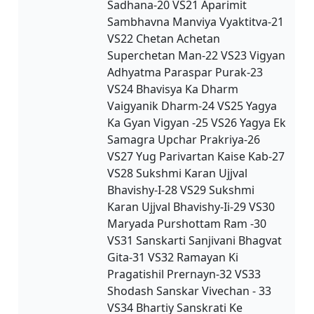
Sadhana-20 VS21 Aparimit
Sambhavna Manviya Vyaktitva-21
VS22 Chetan Achetan
Superchetan Man-22 VS23 Vigyan
Adhyatma Paraspar Purak-23
VS24 Bhavisya Ka Dharm
Vaigyanik Dharm-24 VS25 Yagya
Ka Gyan Vigyan -25 VS26 Yagya Ek
Samagra Upchar Prakriya-26
VS27 Yug Parivartan Kaise Kab-27
VS28 Sukshmi Karan Ujjval
Bhavishy-I-28 VS29 Sukshmi
Karan Ujjval Bhavishy-Ii-29 VS30
Maryada Purshottam Ram -30
VS31 Sanskarti Sanjivani Bhagvat
Gita-31 VS32 Ramayan Ki
Pragatishil Prernayn-32 VS33
Shodash Sanskar Vivechan - 33
VS34 Bhartiy Sanskrati Ke