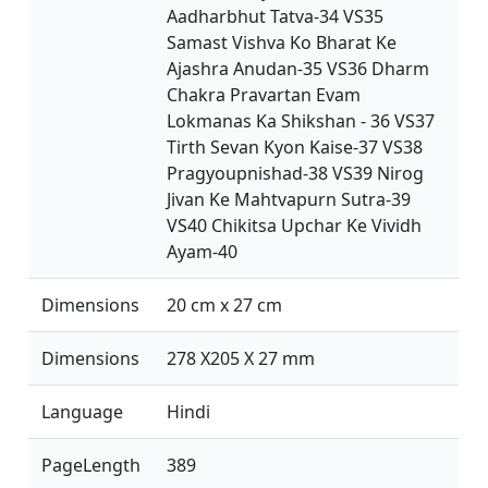
Aadharbhut Tatva-34 VS35
Samast Vishva Ko Bharat Ke
Ajashra Anudan-35 VS36 Dharm
Chakra Pravartan Evam
Lokmanas Ka Shikshan - 36 VS37
Tirth Sevan Kyon Kaise-37 VS38
Pragyoupnishad-38 VS39 Nirog
Jivan Ke Mahtvapurn Sutra-39
VS40 Chikitsa Upchar Ke Vividh
Ayam-40
Dimensions
20 cm x 27 cm
Dimensions
278 X205 X 27 mm
Language
Hindi
PageLength
389