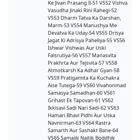
Ke Jivan Prasang Ii-51 VS52 Vishva
Vasudha Jinaki Rini Rahegi-52
VS53 Dharm Tatva Ka Darshan,
Marm-53 VS54 Manushya Me
Devatva Ka Uday-54 VS55 Drisya
Jagat Ki Adrisya Paheliya-55 VS56
Ishwar Vishwas Aur Uski
Falsrutiya-56 VS57 Manasvita
Prakhrta Aur Tejsvita-57 VS58
Atmotkarsh Ka Adhar Gyan-58
VS59 Pratigamita Ka Kuchakra
Aise Tutega-59 VS60 Vivahonmad
Samasya Samadhan-60 VS61
Grihast Ek Tapovan-61 VS62
Ikkisavi Sadi Nari Sadi-62 VS63
Hamari Bhavi Pidhi Aur Uska
Navnirman-63 VS64 Rastra
Samarth Aur Sashakt Bane-64
VS65 Samajik Naitik Boddhik