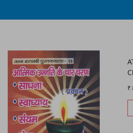
Process...
A
C
₹ 
P