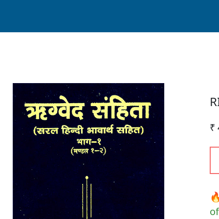
R
₹
🔥
of