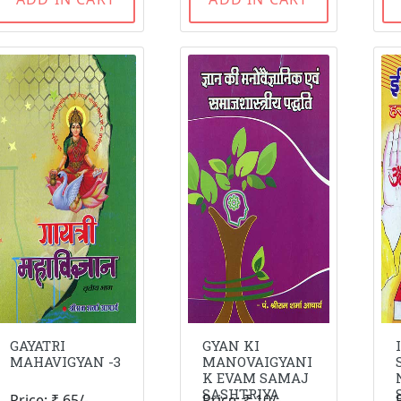
GAYATRI
GYAN KI
MAHAVIGYAN -3
MANOVAIGYANI
K EVAM SAMAJ
SASHTRIYA
Price: ₹ 65/-
Price: ₹ 10/-