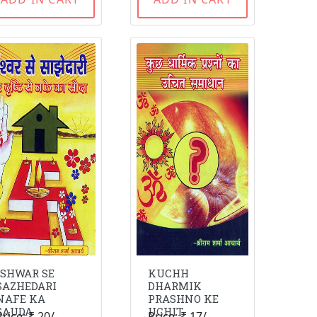
ISHWAR SE
KUCHH
SAZHEDARI
DHARMIK
NAFE KA
PRASHNO KE
SAUDA
UCHIT
Price: ₹ 20/-
Price: ₹ 17/-