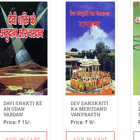
DAVI SHAKTI KE
DEV SANSKRITI
ANUDAN
KA MERUDAND
VARDAN
VANPRASTH
Price: ₹ 15/-
Price: ₹ 9/-
ADD IN CART
ADD IN CART