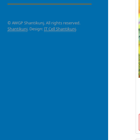
© AWGP Shantikunj. All rights reserved.
Shantikunj
. Design:
IT Cell Shantikunj
.