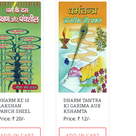
DHARM KE 10
DHARM TANTRA
LAKSHAN
KI GARIMA AUR
PANCH SHEEL
KSHAMTA
Price: ₹ 20/-
Price: ₹ 12/-
ADD IN CART
ADD IN CART