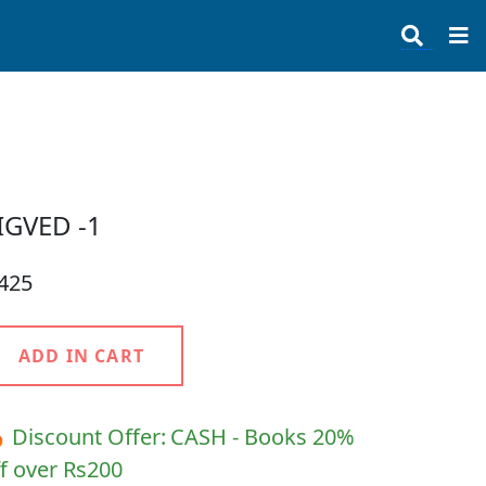
IGVED -1
 425
ADD IN CART
 Discount Offer:
CASH - Books 20%
f over Rs200