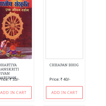
BHARTIYA
CHHAPAN BHOG
SANSKRITI
JIVAN
DARSHAN
Price: ₹ 33/-
Price: ₹ 40/-
ADD IN CART
ADD IN CART